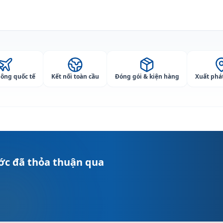
ông quốc tế
Kết nối toàn cầu
Đóng gói & kiện hàng
Xuất phá
ớc đã thỏa thuận qua