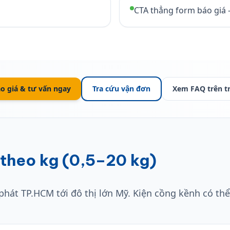
CTA thẳng form báo giá 
o giá & tư vấn ngay
Tra cứu vận đơn
Xem FAQ trên t
 theo kg (0,5–20 kg)
hát TP.HCM tới đô thị lớn Mỹ. Kiện cồng kềnh có thể