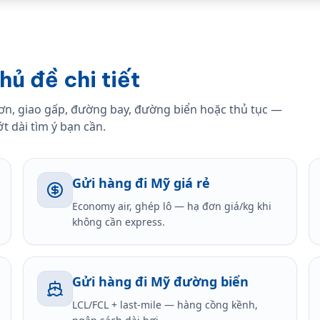
ủ đề chi tiết
ơn, giao gấp, đường bay, đường biển hoặc thủ tục —
 dài tìm ý bạn cần.
Gửi hàng đi Mỹ giá rẻ
Economy air, ghép lô — hạ đơn giá/kg khi
không cần express.
Gửi hàng đi Mỹ đường biển
LCL/FCL + last-mile — hàng cồng kềnh,