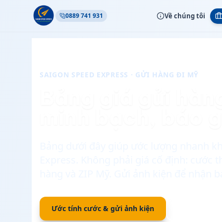
Về chúng tôi
0889 741 931
SAIGON SPEED EXPRESS · GỬI HÀNG ĐI MỸ
Bảng giá gửi hàn
minh bạch, báo g
Bảng dưới đây giúp ước lượng nhanh khi
Express. Không phải giá cố định: cước t
hàng và ZIP Mỹ. Gửi ảnh kiện để nhận bá
Ước tính cước & gửi ảnh kiện
Tra cứu vận