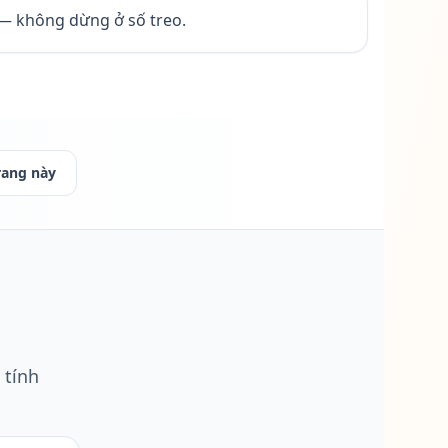
— không dừng ở số treo.
rang này
 tính