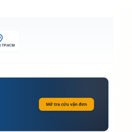
t TP.HCM
Mở tra cứu vận đơn